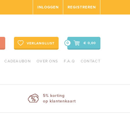
INLOGGEN
REGISTREREN
0
€ 0,00
VERLANGLIJST
CADEAUBON
OVER ONS
F.A.Q
CONTACT
5% korting
op klantenkaart