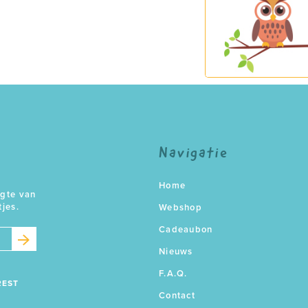
Navigatie
Home
ogte van
tjes.
Webshop
Cadeaubon
Nieuws
F.A.Q.
REST
Contact