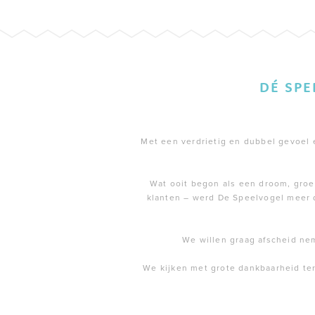
DÉ SP
Met een verdrietig en dubbel gevoel en
Wat ooit begon als een droom, groei
klanten – werd De Speelvogel meer 
We willen graag afscheid ne
We kijken met grote dankbaarheid te