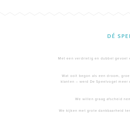
DÉ SP
Met een verdrietig en dubbel gevoel en
Wat ooit begon als een droom, groei
klanten – werd De Speelvogel meer 
We willen graag afscheid ne
We kijken met grote dankbaarheid te