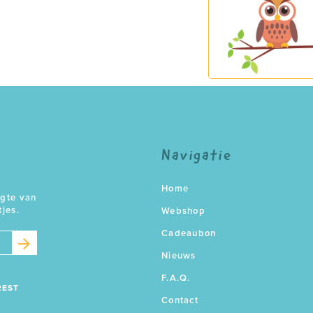
Navigatie
Home
ogte van
tjes.
Webshop
Cadeaubon
Nieuws
F.A.Q.
REST
Contact