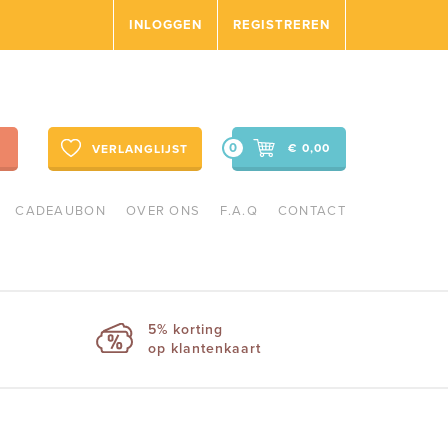
INLOGGEN
REGISTREREN
0
€ 0,00
VERLANGLIJST
CADEAUBON
OVER ONS
F.A.Q
CONTACT
5% korting
op klantenkaart