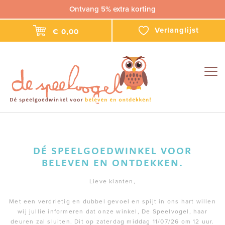
Ontvang 5% extra korting
Verlanglijst
€ 0,00
Togg
navig
DÉ SPEELGOEDWINKEL VOOR
BELEVEN EN ONTDEKKEN.
Lieve klanten,
Met een verdrietig en dubbel gevoel en spijt in ons hart willen
wij jullie informeren dat onze winkel, De Speelvogel, haar
deuren zal sluiten. Dit op zaterdag middag 11/07/26 om 12 uur.