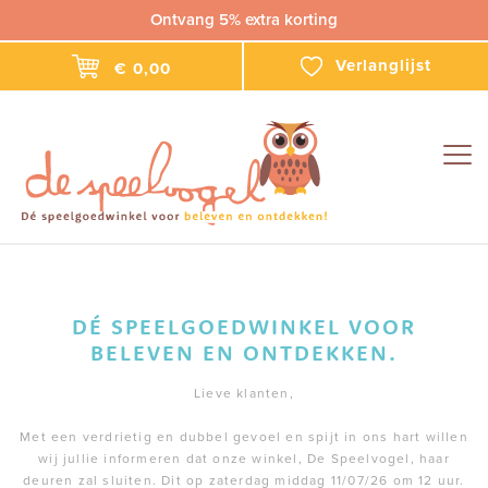
Ontvang 5% extra korting
Verlanglijst
€ 0,00
Togg
navig
DÉ SPEELGOEDWINKEL VOOR
BELEVEN EN ONTDEKKEN.
Lieve klanten,
Met een verdrietig en dubbel gevoel en spijt in ons hart willen
wij jullie informeren dat onze winkel, De Speelvogel, haar
deuren zal sluiten. Dit op zaterdag middag 11/07/26 om 12 uur.