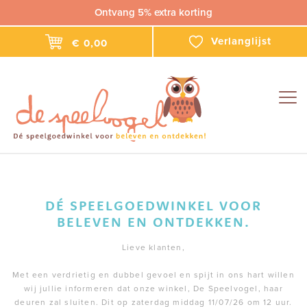
Ontvang 5% extra korting
Verlanglijst
€ 0,00
Togg
navig
DÉ SPEELGOEDWINKEL VOOR
BELEVEN EN ONTDEKKEN.
Lieve klanten,
Met een verdrietig en dubbel gevoel en spijt in ons hart willen
wij jullie informeren dat onze winkel, De Speelvogel, haar
deuren zal sluiten. Dit op zaterdag middag 11/07/26 om 12 uur.