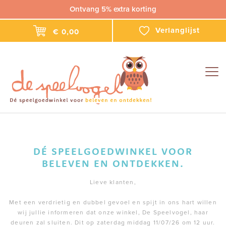
Ontvang 5% extra korting
Verlanglijst
€ 0,00
Togg
navig
DÉ SPEELGOEDWINKEL VOOR
BELEVEN EN ONTDEKKEN.
Lieve klanten,
Met een verdrietig en dubbel gevoel en spijt in ons hart willen
wij jullie informeren dat onze winkel, De Speelvogel, haar
deuren zal sluiten. Dit op zaterdag middag 11/07/26 om 12 uur.