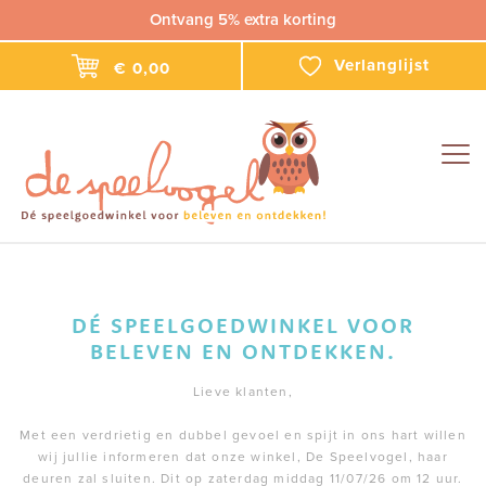
Ontvang 5% extra korting
Verlanglijst
€ 0,00
Togg
navig
DÉ SPEELGOEDWINKEL VOOR
BELEVEN EN ONTDEKKEN.
Lieve klanten,
Met een verdrietig en dubbel gevoel en spijt in ons hart willen
wij jullie informeren dat onze winkel, De Speelvogel, haar
deuren zal sluiten. Dit op zaterdag middag 11/07/26 om 12 uur.