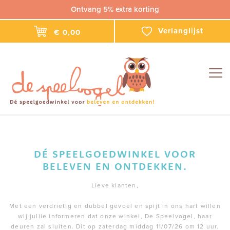
Ontvang 5% extra korting
Verlanglijst
€ 0,00
Togg
navig
DÉ SPEELGOEDWINKEL VOOR
BELEVEN EN ONTDEKKEN.
Lieve klanten,
Met een verdrietig en dubbel gevoel en spijt in ons hart willen
wij jullie informeren dat onze winkel, De Speelvogel, haar
deuren zal sluiten. Dit op zaterdag middag 11/07/26 om 12 uur.