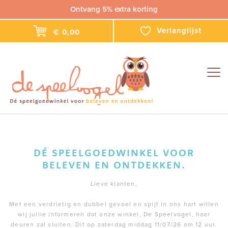
Ontvang 5% extra korting
Verlanglijst
€ 0,00
Togg
navig
DÉ SPEELGOEDWINKEL VOOR
BELEVEN EN ONTDEKKEN.
Lieve klanten,
Met een verdrietig en dubbel gevoel en spijt in ons hart willen
wij jullie informeren dat onze winkel, De Speelvogel, haar
deuren zal sluiten. Dit op zaterdag middag 11/07/26 om 12 uur.