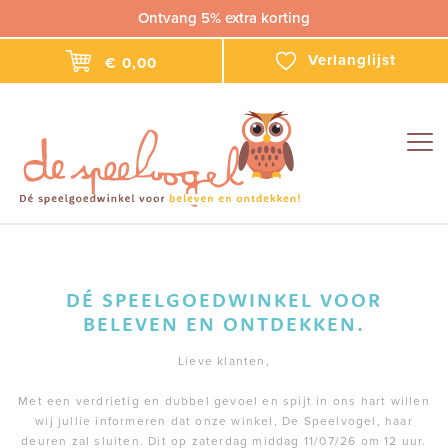
Ontvang 5% extra korting
Verlanglijst
€ 0,00
Togg
navig
DÉ SPEELGOEDWINKEL VOOR
BELEVEN EN ONTDEKKEN.
Lieve klanten,
Met een verdrietig en dubbel gevoel en spijt in ons hart willen
wij jullie informeren dat onze winkel, De Speelvogel, haar
deuren zal sluiten. Dit op zaterdag middag 11/07/26 om 12 uur.