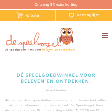
Ontvang 5% extra korting
Verlanglijst
€ 0,00
Togg
navig
DÉ SPEELGOEDWINKEL VOOR
BELEVEN EN ONTDEKKEN.
Lieve klanten,
Met een verdrietig en dubbel gevoel en spijt in ons hart willen
wij jullie informeren dat onze winkel, De Speelvogel, haar
deuren zal sluiten. Dit op zaterdag middag 11/07/26 om 12 uur.