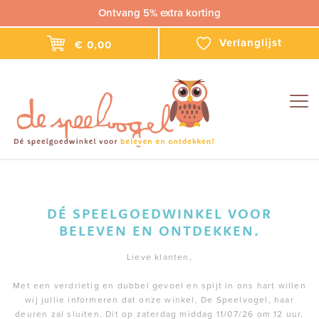
Ontvang 5% extra korting
Verlanglijst
€ 0,00
Togg
navig
DÉ SPEELGOEDWINKEL VOOR
BELEVEN EN ONTDEKKEN.
Lieve klanten,
Met een verdrietig en dubbel gevoel en spijt in ons hart willen
wij jullie informeren dat onze winkel, De Speelvogel, haar
deuren zal sluiten. Dit op zaterdag middag 11/07/26 om 12 uur.