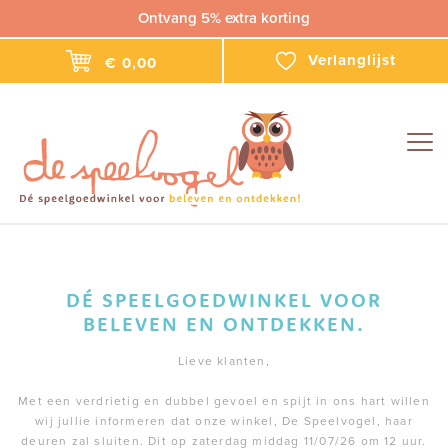
Ontvang 5% extra korting
Verlanglijst
€ 0,00
Togg
navig
DÉ SPEELGOEDWINKEL VOOR
BELEVEN EN ONTDEKKEN.
Lieve klanten,
Met een verdrietig en dubbel gevoel en spijt in ons hart willen
wij jullie informeren dat onze winkel, De Speelvogel, haar
deuren zal sluiten. Dit op zaterdag middag 11/07/26 om 12 uur.