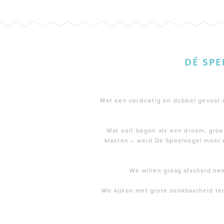
DÉ SP
Met een verdrietig en dubbel gevoel en
Wat ooit begon als een droom, groei
klanten – werd De Speelvogel meer 
We willen graag afscheid ne
We kijken met grote dankbaarheid te