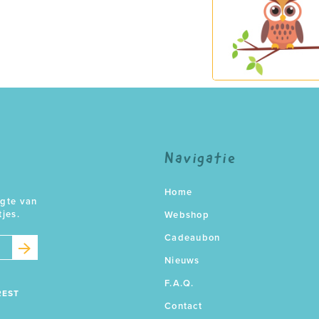
Navigatie
Home
ogte van
tjes.
Webshop
Cadeaubon
Nieuws
F.A.Q.
REST
Contact