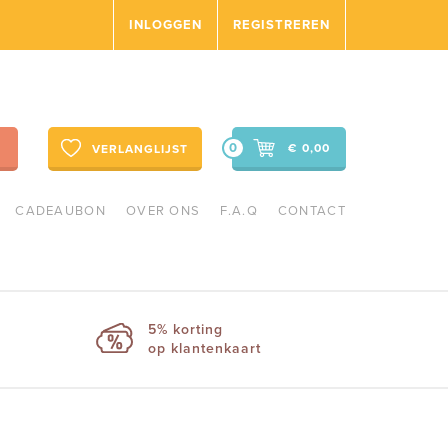
INLOGGEN
REGISTREREN
0
€ 0,00
VERLANGLIJST
CADEAUBON
OVER ONS
F.A.Q
CONTACT
5% korting
op klantenkaart