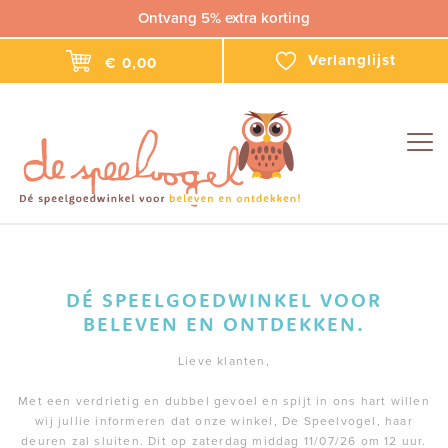
Ontvang 5% extra korting
Verlanglijst
€ 0,00
Togg
navig
DÉ SPEELGOEDWINKEL VOOR
BELEVEN EN ONTDEKKEN.
Lieve klanten,
Met een verdrietig en dubbel gevoel en spijt in ons hart willen
wij jullie informeren dat onze winkel, De Speelvogel, haar
deuren zal sluiten. Dit op zaterdag middag 11/07/26 om 12 uur.