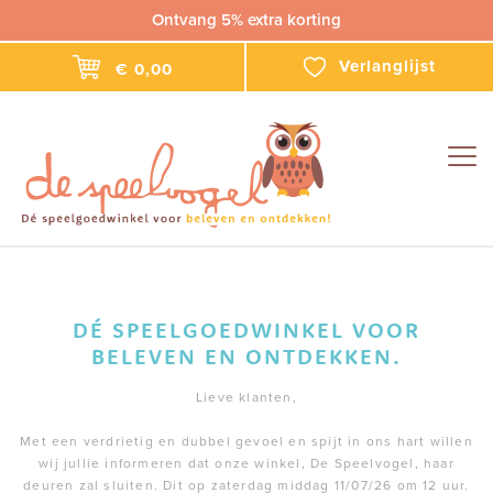
Ontvang 5% extra korting
Verlanglijst
€ 0,00
Togg
navig
DÉ SPEELGOEDWINKEL VOOR
BELEVEN EN ONTDEKKEN.
Lieve klanten,
Met een verdrietig en dubbel gevoel en spijt in ons hart willen
wij jullie informeren dat onze winkel, De Speelvogel, haar
deuren zal sluiten. Dit op zaterdag middag 11/07/26 om 12 uur.