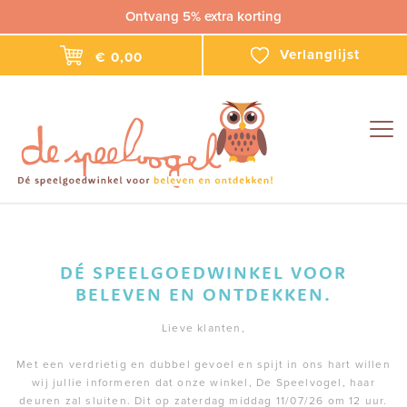
Ontvang 5% extra korting
Verlanglijst
€ 0,00
Togg
navig
DÉ SPEELGOEDWINKEL VOOR
BELEVEN EN ONTDEKKEN.
Lieve klanten,
Met een verdrietig en dubbel gevoel en spijt in ons hart willen
wij jullie informeren dat onze winkel, De Speelvogel, haar
deuren zal sluiten. Dit op zaterdag middag 11/07/26 om 12 uur.