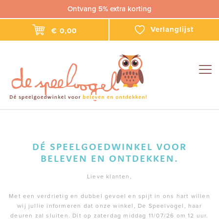
Ontvang 5% extra korting
Verlanglijst
€ 0,00
Togg
navig
DÉ SPEELGOEDWINKEL VOOR
BELEVEN EN ONTDEKKEN.
Lieve klanten,
Met een verdrietig en dubbel gevoel en spijt in ons hart willen
wij jullie informeren dat onze winkel, De Speelvogel, haar
deuren zal sluiten. Dit op zaterdag middag 11/07/26 om 12 uur.