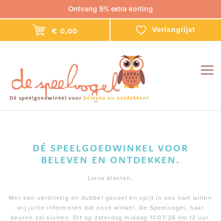
Ontvang 5% extra korting
Verlanglijst
€ 0,00
Togg
navig
DÉ SPEELGOEDWINKEL VOOR
BELEVEN EN ONTDEKKEN.
Lieve klanten,
Met een verdrietig en dubbel gevoel en spijt in ons hart willen
wij jullie informeren dat onze winkel, De Speelvogel, haar
deuren zal sluiten. Dit op zaterdag middag 11/07/26 om 12 uur.