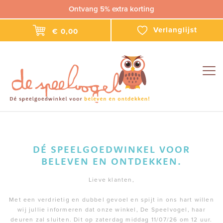
Ontvang 5% extra korting
Verlanglijst
€ 0,00
Togg
navig
DÉ SPEELGOEDWINKEL VOOR
BELEVEN EN ONTDEKKEN.
Lieve klanten,
Met een verdrietig en dubbel gevoel en spijt in ons hart willen
wij jullie informeren dat onze winkel, De Speelvogel, haar
deuren zal sluiten. Dit op zaterdag middag 11/07/26 om 12 uur.