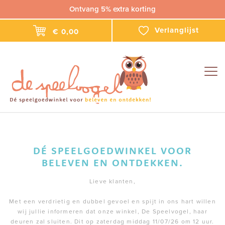
Ontvang 5% extra korting
Verlanglijst
€ 0,00
Togg
navig
DÉ SPEELGOEDWINKEL VOOR
BELEVEN EN ONTDEKKEN.
Lieve klanten,
Met een verdrietig en dubbel gevoel en spijt in ons hart willen
wij jullie informeren dat onze winkel, De Speelvogel, haar
deuren zal sluiten. Dit op zaterdag middag 11/07/26 om 12 uur.