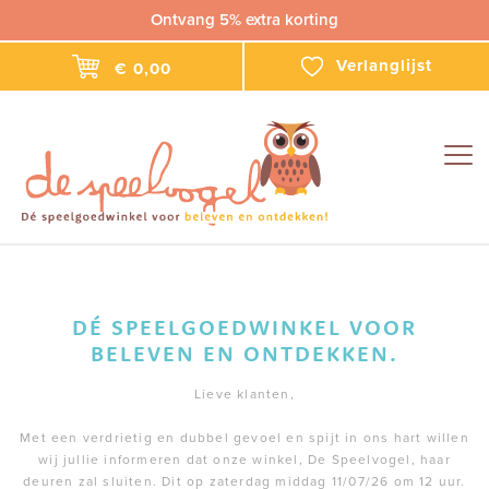
Ontvang 5% extra korting
Verlanglijst
€ 0,00
Togg
navig
DÉ SPEELGOEDWINKEL VOOR
BELEVEN EN ONTDEKKEN.
Lieve klanten,
Met een verdrietig en dubbel gevoel en spijt in ons hart willen
wij jullie informeren dat onze winkel, De Speelvogel, haar
deuren zal sluiten. Dit op zaterdag middag 11/07/26 om 12 uur.