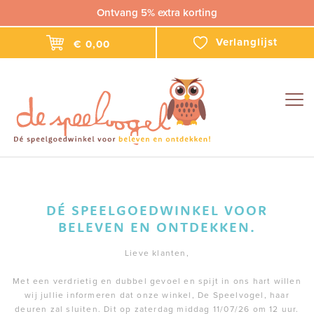
Ontvang 5% extra korting
Verlanglijst
€ 0,00
Togg
navig
DÉ SPEELGOEDWINKEL VOOR
BELEVEN EN ONTDEKKEN.
Lieve klanten,
Met een verdrietig en dubbel gevoel en spijt in ons hart willen
wij jullie informeren dat onze winkel, De Speelvogel, haar
deuren zal sluiten. Dit op zaterdag middag 11/07/26 om 12 uur.