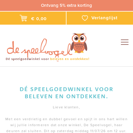
Ontvang 5% extra korting
Verlanglijst
€ 0,00
Togg
navig
DÉ SPEELGOEDWINKEL VOOR
BELEVEN EN ONTDEKKEN.
Lieve klanten,
Met een verdrietig en dubbel gevoel en spijt in ons hart willen
wij jullie informeren dat onze winkel, De Speelvogel, haar
deuren zal sluiten. Dit op zaterdag middag 11/07/26 om 12 uur.