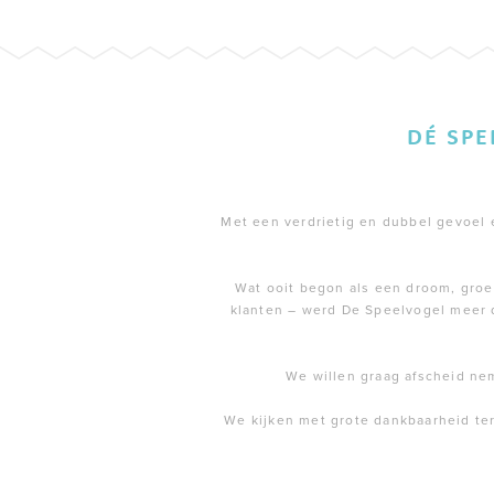
DÉ SP
Met een verdrietig en dubbel gevoel en
Wat ooit begon als een droom, groei
klanten – werd De Speelvogel meer 
We willen graag afscheid ne
We kijken met grote dankbaarheid te