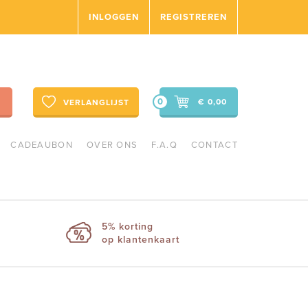
INLOGGEN
REGISTREREN
0
€ 0,00
VERLANGLIJST
CADEAUBON
OVER ONS
F.A.Q
CONTACT
5% korting
op klantenkaart