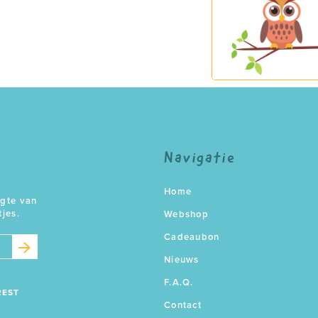
Navigatie
Home
ogte van
tjes.
Webshop
Cadeaubon
Nieuws
F.A.Q.
REST
Contact