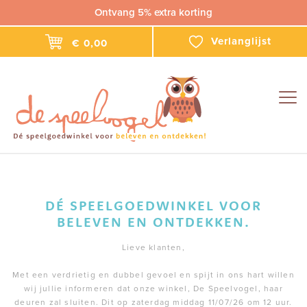
Ontvang 5% extra korting
Verlanglijst
€ 0,00
Togg
navig
DÉ SPEELGOEDWINKEL VOOR
BELEVEN EN ONTDEKKEN.
Lieve klanten,
Met een verdrietig en dubbel gevoel en spijt in ons hart willen
wij jullie informeren dat onze winkel, De Speelvogel, haar
deuren zal sluiten. Dit op zaterdag middag 11/07/26 om 12 uur.