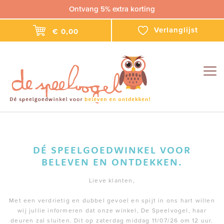
Ontvang 5% extra korting
Verlanglijst
€ 0,00
Togg
navig
DÉ SPEELGOEDWINKEL VOOR
BELEVEN EN ONTDEKKEN.
Lieve klanten,
Met een verdrietig en dubbel gevoel en spijt in ons hart willen
wij jullie informeren dat onze winkel, De Speelvogel, haar
deuren zal sluiten. Dit op zaterdag middag 11/07/26 om 12 uur.