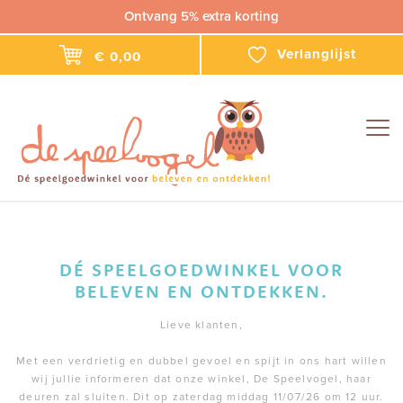
Ontvang 5% extra korting
Verlanglijst
€ 0,00
Togg
navig
DÉ SPEELGOEDWINKEL VOOR
BELEVEN EN ONTDEKKEN.
Lieve klanten,
Met een verdrietig en dubbel gevoel en spijt in ons hart willen
wij jullie informeren dat onze winkel, De Speelvogel, haar
deuren zal sluiten. Dit op zaterdag middag 11/07/26 om 12 uur.