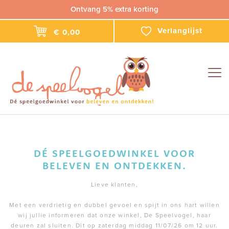
Ontvang 5% extra korting
Verlanglijst
€ 0,00
Togg
navig
DÉ SPEELGOEDWINKEL VOOR
BELEVEN EN ONTDEKKEN.
Lieve klanten,
Met een verdrietig en dubbel gevoel en spijt in ons hart willen
wij jullie informeren dat onze winkel, De Speelvogel, haar
deuren zal sluiten. Dit op zaterdag middag 11/07/26 om 12 uur.