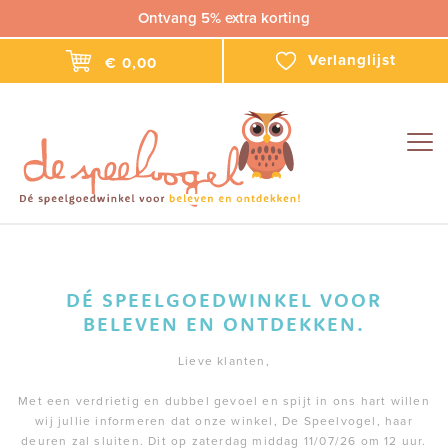
Ontvang 5% extra korting
Verlanglijst
€ 0,00
Togg
navig
DÉ SPEELGOEDWINKEL VOOR
BELEVEN EN ONTDEKKEN.
Lieve klanten,
Met een verdrietig en dubbel gevoel en spijt in ons hart willen
wij jullie informeren dat onze winkel, De Speelvogel, haar
deuren zal sluiten. Dit op zaterdag middag 11/07/26 om 12 uur.