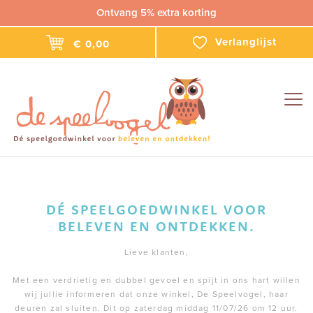
Ontvang 5% extra korting
Verlanglijst
€ 0,00
Togg
navig
DÉ SPEELGOEDWINKEL VOOR
BELEVEN EN ONTDEKKEN.
Lieve klanten,
Met een verdrietig en dubbel gevoel en spijt in ons hart willen
wij jullie informeren dat onze winkel, De Speelvogel, haar
deuren zal sluiten. Dit op zaterdag middag 11/07/26 om 12 uur.