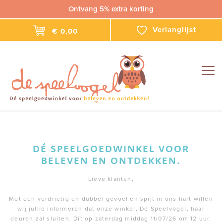
Ontvang 5% extra korting
Verlanglijst
€ 0,00
Togg
navig
DÉ SPEELGOEDWINKEL VOOR
BELEVEN EN ONTDEKKEN.
Lieve klanten,
Met een verdrietig en dubbel gevoel en spijt in ons hart willen
wij jullie informeren dat onze winkel, De Speelvogel, haar
deuren zal sluiten. Dit op zaterdag middag 11/07/26 om 12 uur.