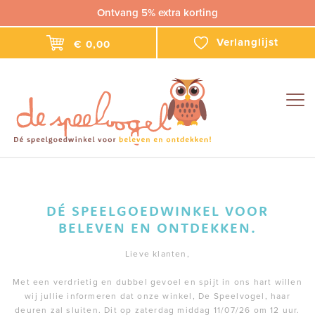
Ontvang 5% extra korting
Verlanglijst
€ 0,00
Togg
navig
DÉ SPEELGOEDWINKEL VOOR
BELEVEN EN ONTDEKKEN.
Lieve klanten,
Met een verdrietig en dubbel gevoel en spijt in ons hart willen
wij jullie informeren dat onze winkel, De Speelvogel, haar
deuren zal sluiten. Dit op zaterdag middag 11/07/26 om 12 uur.