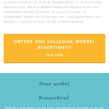
fluwelen overtrek. Je vindt de Wobbel Decks in verschillende
hippe kleuren. Werk je Wobbel board vervolgens af met een
comfortabel Wobbel Pillow en je lag nooit eerder zo
comfortabel. Neem een kijkje naar ons ruime assortiment van
Wobbel en geniet meteen van 5% webshopkorting.
ONTDEK ONS VOLLEDIGE WOBBEL
ASSORTIMENT
KLIK HIER
Onze winkel
Nieuwsbrief
Schrijf u hieronder in op onze nieuwsbrief en blijf zo op de