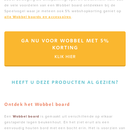
de vele voordelen van een Wobbel board ontdekken bij de
Speelvogel waar je meteen ook 5% webshopkorting geniet op
alle Wobbel boards en accessoires
.
GA NU VOOR WOBBEL MET 5%
KORTING
KLIK HIER
HEEFT U DEZE PRODUCTEN AL GEZIEN?
Ontdek het Wobbel board
Een
Wobbel board
is gemaakt uit verschillende op elkaar
gestapelde lagen beukenhout. En het ziet eruit als een
eenvoudig houten bord met een bocht erin. Het is voorzien van