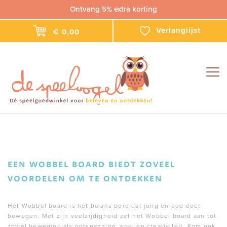
Ontvang 5% extra korting
Verlanglijst
€ 0,00
Togg
navig
EEN WOBBEL BOARD BIEDT ZOVEEL
VOORDELEN OM TE ONTDEKKEN
Het Wobbel board is hét balans bord dat jong en oud doet
bewegen. Met zijn veelzijdigheid zet het Wobbel board aan tot
zowel beweging als ontspanning, spel en creativiteit. Kom ook