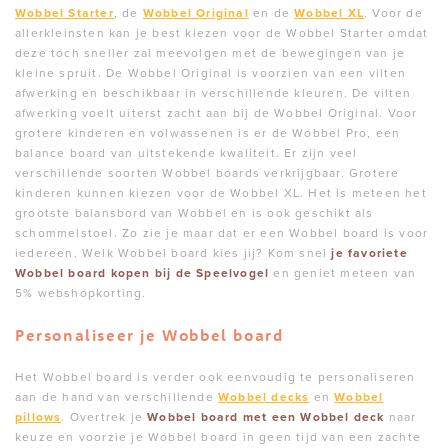
Wobbel Starter
, de
Wobbel Original
en de
Wobbel XL
. Voor de
allerkleinsten kan je best kiezen voor de Wobbel Starter omdat
deze toch sneller zal meevolgen met de bewegingen van je
kleine spruit. De Wobbel Original is voorzien van een vilten
afwerking en beschikbaar in verschillende kleuren. De vilten
afwerking voelt uiterst zacht aan bij de Wobbel Original. Voor
grotere kinderen en volwassenen is er de Wobbel Pro, een
balance board van uitstekende kwaliteit. Er zijn veel
verschillende soorten Wobbel boards verkrijgbaar. Grotere
kinderen kunnen kiezen voor de Wobbel XL. Het is meteen het
grootste balansbord van Wobbel en is ook geschikt als
schommelstoel. Zo zie je maar dat er een Wobbel board is voor
iedereen. Welk Wobbel board kies jij? Kom snel
je favoriete
Wobbel board kopen bij de Speelvogel
en geniet meteen van
5% webshopkorting.
Personaliseer je Wobbel board
Het Wobbel board is verder ook eenvoudig te personaliseren
aan de hand van verschillende
Wobbel decks
en
Wobbel
pillows
. Overtrek je
Wobbel board met een Wobbel deck
naar
keuze en voorzie je Wobbel board in geen tijd van een zachte