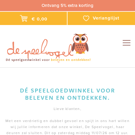
Ontvang 5% extra korting
Verlanglijst
€ 0,00
Togg
navig
DÉ SPEELGOEDWINKEL VOOR
BELEVEN EN ONTDEKKEN.
Lieve klanten,
Met een verdrietig en dubbel gevoel en spijt in ons hart willen
wij jullie informeren dat onze winkel, De Speelvogel, haar
deuren zal sluiten. Dit op zaterdag middag 11/07/26 om 12 uur.