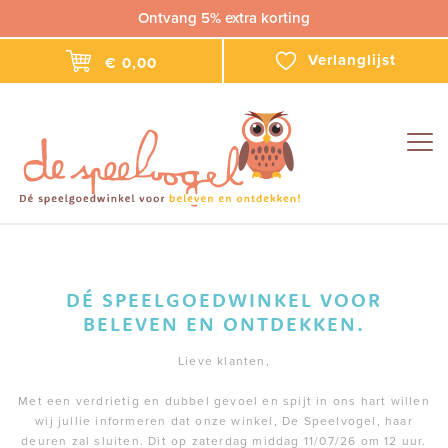
Ontvang 5% extra korting
Verlanglijst
€ 0,00
Togg
navig
DÉ SPEELGOEDWINKEL VOOR
BELEVEN EN ONTDEKKEN.
Lieve klanten,
Met een verdrietig en dubbel gevoel en spijt in ons hart willen
wij jullie informeren dat onze winkel, De Speelvogel, haar
deuren zal sluiten. Dit op zaterdag middag 11/07/26 om 12 uur.