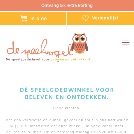
Ontvang 5% extra korting
Verlanglijst
€ 0,00
Togg
navig
DÉ SPEELGOEDWINKEL VOOR
BELEVEN EN ONTDEKKEN.
Lieve klanten,
Met een verdrietig en dubbel gevoel en spijt in ons hart willen
wij jullie informeren dat onze winkel, De Speelvogel, haar
deuren zal sluiten. Dit op zaterdag middag 11/07/26 om 12 uur.