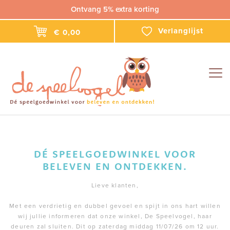
Ontvang 5% extra korting
Verlanglijst
€ 0,00
Togg
navig
DÉ SPEELGOEDWINKEL VOOR
BELEVEN EN ONTDEKKEN.
Lieve klanten,
Met een verdrietig en dubbel gevoel en spijt in ons hart willen
wij jullie informeren dat onze winkel, De Speelvogel, haar
deuren zal sluiten. Dit op zaterdag middag 11/07/26 om 12 uur.