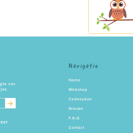
Navigatie
Home
ogte van
tjes.
Webshop
Cadeaubon
Nieuws
F.A.Q.
REST
Contact