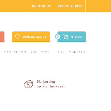
INLOGGEN
REGISTREREN
0
€ 0,00
VERLANGLIJST
CADEAUBON
OVER ONS
F.A.Q
CONTACT
5% korting
op klantenkaart