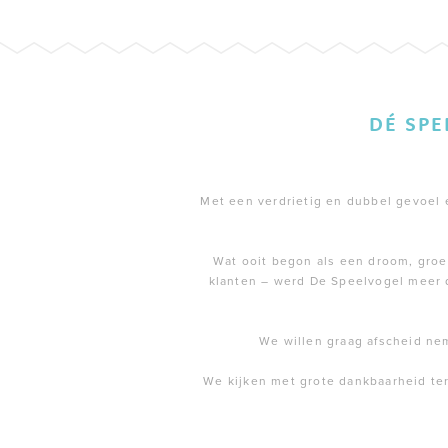
DÉ SP
Met een verdrietig en dubbel gevoel en
Wat ooit begon als een droom, groei
klanten – werd De Speelvogel meer 
We willen graag afscheid ne
We kijken met grote dankbaarheid te