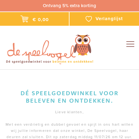
Ontvang 5% extra korting
Verlanglijst
€ 0,00
Togg
navig
DÉ SPEELGOEDWINKEL VOOR
BELEVEN EN ONTDEKKEN.
Lieve klanten,
Met een verdrietig en dubbel gevoel en spijt in ons hart willen
wij jullie informeren dat onze winkel, De Speelvogel, haar
deuren zal sluiten. Dit op zaterdag middag 11/07/26 om 12 uur.