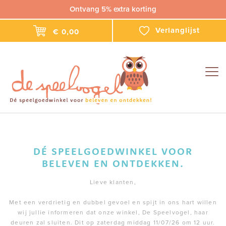
Ontvang 5% extra korting
Verlanglijst
€ 0,00
Togg
navig
DÉ SPEELGOEDWINKEL VOOR
BELEVEN EN ONTDEKKEN.
Lieve klanten,
Met een verdrietig en dubbel gevoel en spijt in ons hart willen
wij jullie informeren dat onze winkel, De Speelvogel, haar
deuren zal sluiten. Dit op zaterdag middag 11/07/26 om 12 uur.