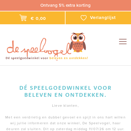
Ontvang 5% extra korting
Verlanglijst
€ 0,00
Togg
navig
DÉ SPEELGOEDWINKEL VOOR
BELEVEN EN ONTDEKKEN.
Lieve klanten,
Met een verdrietig en dubbel gevoel en spijt in ons hart willen
wij jullie informeren dat onze winkel, De Speelvogel, haar
deuren zal sluiten. Dit op zaterdag middag 11/07/26 om 12 uur.