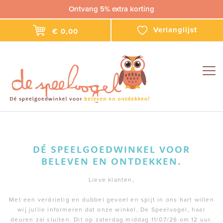
Ontvang 5% extra korting
Verlanglijst
€ 0,00
Togg
navig
DÉ SPEELGOEDWINKEL VOOR
BELEVEN EN ONTDEKKEN.
Lieve klanten,
Met een verdrietig en dubbel gevoel en spijt in ons hart willen
wij jullie informeren dat onze winkel, De Speelvogel, haar
deuren zal sluiten. Dit op zaterdag middag 11/07/26 om 12 uur.