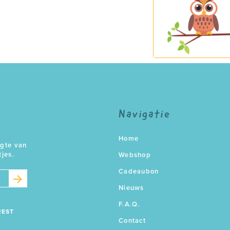
Navigatie
Home
ogte van
tjes.
Webshop
Cadeaubon
Nieuws
F.A.Q.
REST
Contact