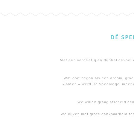
DÉ SP
Met een verdrietig en dubbel gevoel en
Wat ooit begon als een droom, groei
klanten – werd De Speelvogel meer 
We willen graag afscheid ne
We kijken met grote dankbaarheid te