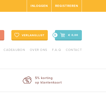
INLOGGEN
REGISTREREN
0
€ 0,00
VERLANGLIJST
CADEAUBON
OVER ONS
F.A.Q
CONTACT
5% korting
op klantenkaart