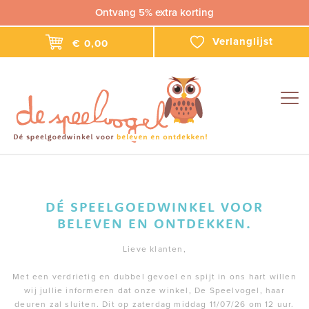
Ontvang 5% extra korting
Verlanglijst
€ 0,00
Togg
navig
DÉ SPEELGOEDWINKEL VOOR
BELEVEN EN ONTDEKKEN.
Lieve klanten,
Met een verdrietig en dubbel gevoel en spijt in ons hart willen
wij jullie informeren dat onze winkel, De Speelvogel, haar
deuren zal sluiten. Dit op zaterdag middag 11/07/26 om 12 uur.