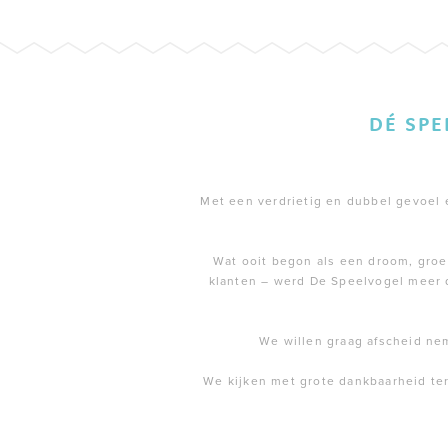
DÉ SP
Met een verdrietig en dubbel gevoel en
Wat ooit begon als een droom, groei
klanten – werd De Speelvogel meer 
We willen graag afscheid ne
We kijken met grote dankbaarheid te