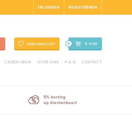
INLOGGEN
REGISTREREN
0
€ 0,00
VERLANGLIJST
CADEAUBON
OVER ONS
F.A.Q
CONTACT
5% korting
op klantenkaart