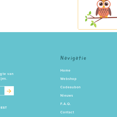
Navigatie
Home
ogte van
tjes.
Webshop
Cadeaubon
Nieuws
F.A.Q.
REST
Contact