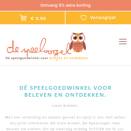
Ontvang 5% extra korting
Verlanglijst
€ 0,00
Togg
navig
DÉ SPEELGOEDWINKEL VOOR
BELEVEN EN ONTDEKKEN.
Lieve klanten,
Met een verdrietig en dubbel gevoel en spijt in ons hart willen
wij jullie informeren dat onze winkel, De Speelvogel, haar
deuren zal sluiten. Dit op zaterdag middag 11/07/26 om 12 uur.