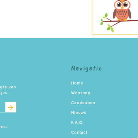
Navigatie
Home
ogte van
tjes.
Webshop
Cadeaubon
Nieuws
F.A.Q.
REST
Contact