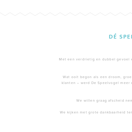
DÉ SP
Met een verdrietig en dubbel gevoel en
Wat ooit begon als een droom, groei
klanten – werd De Speelvogel meer 
We willen graag afscheid ne
We kijken met grote dankbaarheid te