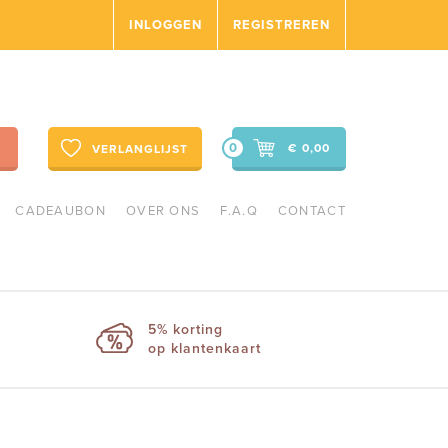
INLOGGEN
REGISTREREN
0
€ 0,00
VERLANGLIJST
CADEAUBON
OVER ONS
F.A.Q
CONTACT
5% korting
op klantenkaart