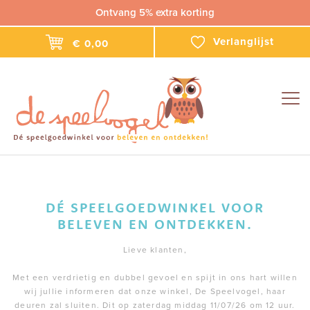
Ontvang 5% extra korting
Verlanglijst
€ 0,00
Togg
navig
DÉ SPEELGOEDWINKEL VOOR
BELEVEN EN ONTDEKKEN.
Lieve klanten,
Met een verdrietig en dubbel gevoel en spijt in ons hart willen
wij jullie informeren dat onze winkel, De Speelvogel, haar
deuren zal sluiten. Dit op zaterdag middag 11/07/26 om 12 uur.