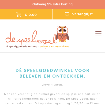
Ontvang 5% extra korting
Verlanglijst
€ 0,00
Togg
navig
DÉ SPEELGOEDWINKEL VOOR
BELEVEN EN ONTDEKKEN.
Lieve klanten,
Met een verdrietig en dubbel gevoel en spijt in ons hart willen
wij jullie informeren dat onze winkel, De Speelvogel, haar
deuren zal sluiten. Dit op zaterdag middag 11/07/26 om 12 uur.